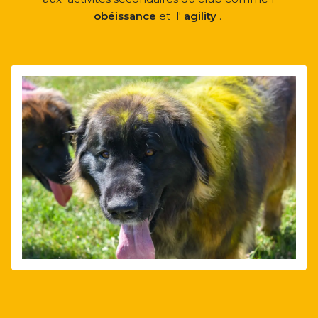
obéissance
et
l'
agility
.